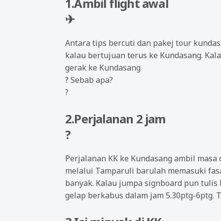
1.Ambil flight awal
✈
Antara tips bercuti dan pakej tour kunda
kalau bertujuan terus ke Kundasang. Kal
gerak ke Kundasang
?
Sebab apa?
?
2.Perjalanan 2 jam
?
Perjalanan KK ke Kundasang ambil masa d
melalui Tamparuli barulah memasuki fasa
banyak. Kalau jumpa signboard pun tulis 
gelap berkabus dalam jam 5.30ptg-6ptg.