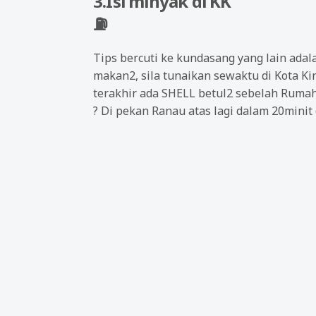
3.Isi minyak di KK
⛽
Tips bercuti ke kundasang yang lain adala
makan2, sila tunaikan sewaktu di Kota Ki
terakhir ada SHELL betul2 sebelah Rumah 
?
Di pekan Ranau atas lagi dalam 20minit