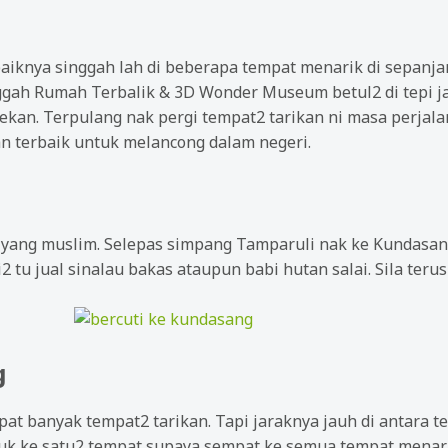
iknya singgah lah di beberapa tempat menarik di sepanja
gah Rumah Terbalik & 3D Wonder Museum betul2 di tepi jal
ekan. Terpulang nak pergi tempat2 tarikan ni masa perja
an terbaik untuk melancong dalam negeri.
gi yang muslim. Selepas simpang Tamparuli nak ke Kundasang
2 tu jual sinalau bakas ataupun babi hutan salai. Sila teru
g
at banyak tempat2 tarikan. Tapi jaraknya jauh di antara te
k ke satu2 tempat supaya sempat ke semua tempat menari