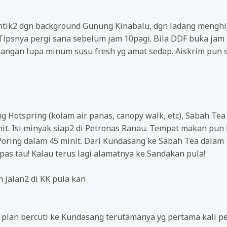
tik2 dgn background Gunung Kinabalu, dgn ladang menghija
psnya pergi sana sebelum jam 10pagi. Bila DDF buka jam 8
angan lupa minum susu fresh yg amat sedap. Aiskrim pun 
ng Hotspring (kolam air panas, canopy walk, etc), Sabah Te
t. Isi minyak siap2 di Petronas Ranau. Tempat makan pun l
Poring dalam 45 minit. Dari Kundasang ke Sabah Tea dalam
pas tau! Kalau terus lagi alamatnya ke Sandakan pula!
 jalan2 di KK pula kan
g plan bercuti ke Kundasang terutamanya yg pertama kali 