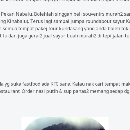
ekan Nabalu. Bolehlah singgah beli souvenirs murah2 san
ung Kinabalu). Terus lagi sampai jumpa roundabout sayur K
n semua tempat pakej tour kundasang yang anda boleh tgk 
tu dan juga gerai2 jual sayur, buah murah2 di tepi jalan tu
 yg suka fastfood ada KFC sana. Kalau nak cari tempat mak
staurant. Order nasi putih & sup panas2 memang sedap dgn 