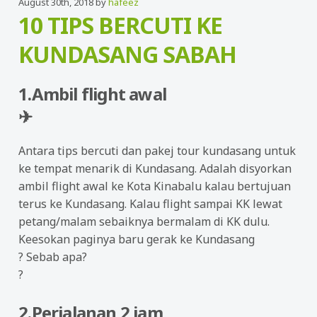
August 30th, 2018 by
hafeez
10 TIPS BERCUTI KE
KUNDASANG SABAH
1.Ambil flight awal
✈
Antara tips bercuti dan pakej tour kundasang untuk
ke tempat menarik di Kundasang. Adalah disyorkan
ambil flight awal ke Kota Kinabalu kalau bertujuan
terus ke Kundasang. Kalau flight sampai KK lewat
petang/malam sebaiknya bermalam di KK dulu.
Keesokan paginya baru gerak ke Kundasang
?
Sebab apa?
?
2.Perjalanan 2 jam