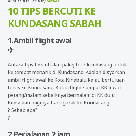
August 30th, 2018 by
hafeez
10 TIPS BERCUTI KE
KUNDASANG SABAH
1.Ambil flight awal
✈
Antara tips bercuti dan pakej tour kundasang untuk
ke tempat menarik di Kundasang. Adalah disyorkan
ambil flight awal ke Kota Kinabalu kalau bertujuan
terus ke Kundasang. Kalau flight sampai KK lewat
petang/malam sebaiknya bermalam di KK dulu.
Keesokan paginya baru gerak ke Kundasang
?
Sebab apa?
?
2.Perjalanan 2 jam