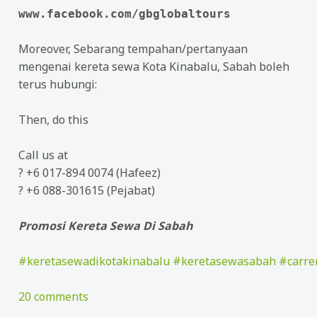
www.facebook.com/gbglobaltours
Moreover, Sebarang tempahan/pertanyaan
mengenai kereta sewa Kota Kinabalu, Sabah boleh
terus hubungi:
Then, do this
Call us at
?
+6 017-894 0074 (Hafeez)
?
+6 088-301615 (Pejabat)
Promosi Kereta Sewa Di Sabah
#
keretasewadikotakinabalu
#
keretasewasabah
#
carre
20 comments