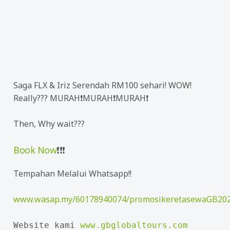
Saga FLX & Iriz Serendah RM100 sehari! WOW!
Really??
? MURAH❗MURAH❗MURAH❗
Then, Why wait???
Book Now
❗
❗
❗
Tempahan Melalui Whatsapp!!
www.wasap.my/60178940074/promosikeretasewaGB20
Website kami 
www.gbglobaltours.com